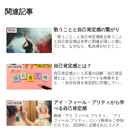
関連記事
歌うことと自己肯定感の繋がり
Music
「歌うこと」と自己肯定感歌を歌うこと
と自己肯定感は非常に関連が深いと感じ
ている。なぜなら、私自身がひどくこれ
で悩んできたからだ。歌というのは、自
分の中にあるものを外へ出す、アウトプ
ットする行為でもある。自分の声、自分
の息、自分の感性、自分の...
自己肯定感とは？
自己肯定感
自己肯定感という言葉の誤解「自己肯定
感とは」というキーワードを検索する
と、・自分自身を肯定的に評価している
こと・自己評価が高いこと・自分の価値
や能力に対して自信を持っていることこ
れらの意味づけを多く目にする。しか
し、これは自己肯定感の本来の...
アイ・フィール・プリティから学
自己肯定感
べる自己肯定感
映画「アイ フィール プリティ」「アイ
フィール プリティ」という映画をご存知
だろうか。2018年に公開されたコメディ
映画で、ネタバレしないように内容を少