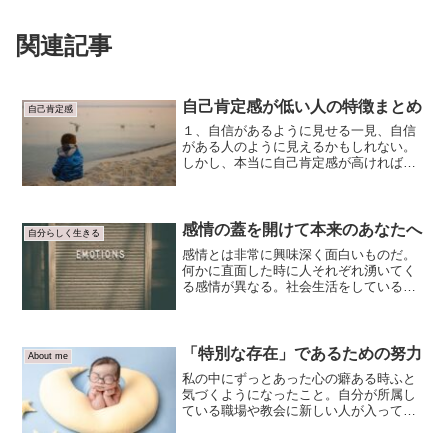
関連記事
自己肯定感が低い人の特徴まとめ
自己肯定感
１、自信があるように見せる一見、自信
がある人のように見えるかもしれない。
しかし、本当に自己肯定感が高ければ、
自信ありますっていうアピールはむしろ
しない。強く見せる必要もない。これは
逆転反応と言って、自己肯定感の低さが
受け入れらないが故に、本...
感情の蓋を開けて本来のあなたへ
自分らしく生きる
感情とは非常に興味深く面白いものだ。
何かに直面した時に人それぞれ湧いてく
る感情が異なる。社会生活をしている
と、感情を抑圧していることが良しとさ
れ、感情を感じないことを求められてる
かのように感じることもあるのではない
かと思う。感情は人間に備わ...
「特別な存在」であるための努力
About me
私の中にずっとあった心の癖ある時ふと
気づくようになったこと。自分が所属し
ている職場や教会に新しい人が入ってく
ると、歓迎する思いはもちろんありつつ
も、無意識に心に壁のようなものを作っ