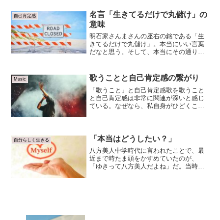
てる自分がいるなということに気づい
た。壁という名の「警戒心」...
名言「生きてるだけで丸儲け」の
自己肯定感
意味
明石家さんまさんの座右の銘である「生
きてるだけで丸儲け」。本当にいい言葉
だなと思う。そして、本当にその通りだ
なと思う。いなくなってしまったら、そ
こで肉体の人生が終わってしまうのだか
ら。叔父の葬儀に参列した時に、強く感
歌うことと自己肯定感の繋がり
Music
じたこと。「人間は、その...
「歌うこと」と自己肯定感歌を歌うこと
と自己肯定感は非常に関連が深いと感じ
ている。なぜなら、私自身がひどくこれ
で悩んできたからだ。歌というのは、自
分の中にあるものを外へ出す、アウトプ
ットする行為でもある。自分の声、自分
の息、自分の感性、自分の...
「本当はどうしたい？」
自分らしく生きる
八方美人中学時代に言われたことで、最
近まで時たま頭をかすめていたのが、
「ゆきって八方美人だよね」だ。当時
は、「八方美人」なんて四字熟語を言葉
を聞いたことがなかったので、「美人」
ってところだけ聞き取って、褒めてくれ
たのだと嬉しく思っていた。あ...