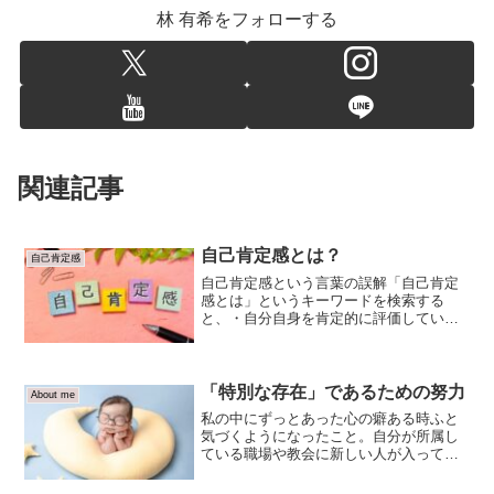
林 有希をフォローする
関連記事
自己肯定感とは？
自己肯定感
自己肯定感という言葉の誤解「自己肯定
感とは」というキーワードを検索する
と、・自分自身を肯定的に評価している
こと・自己評価が高いこと・自分の価値
や能力に対して自信を持っていることこ
れらの意味づけを多く目にする。しか
し、これは自己肯定感の本来の...
「特別な存在」であるための努力
About me
私の中にずっとあった心の癖ある時ふと
気づくようになったこと。自分が所属し
ている職場や教会に新しい人が入ってく
ると、歓迎する思いはもちろんありつつ
も、無意識に心に壁のようなものを作っ