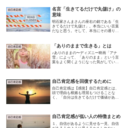
てる自分がいるなということに気づい
た。壁という名の「警戒心」...
名言「生きてるだけで丸儲け」の
自己肯定感
意味
明石家さんまさんの座右の銘である「生
きてるだけで丸儲け」。本当にいい言葉
だなと思う。そして、本当にその通りだ
なと思う。いなくなってしまったら、そ
こで肉体の人生が終わってしまうのだか
ら。叔父の葬儀に参列した時に、強く感
「ありのままで生きる」とは
自己肯定感
じたこと。「人間は、その...
♪ありのままの〜ディズニー映画「アナ
雪」によって、「ありのまま」という言
葉をよく聞くようになった気がしてい
る。そして、「ありのまま」について考
えるようになり、「ありのままの自分」
で生きたいと願うようにもなったように
感じる。「ありのままの自分...
自己肯定感を回復するために
自己肯定感
自己肯定感は【感覚】自己肯定感とは、
頭で理由も根拠も理屈もつけることな
く、「自分は生きてるだけで価値があ
る」と感じる【感覚】だ。自己肯定感の
本当の意味については、自己肯定感と
は？をお読みください。つまり、自己肯
定感を回復するためには【感覚】...
自己肯定感が低い人の特徴まとめ
自己肯定感
１、自信があるように見せる一見、自信